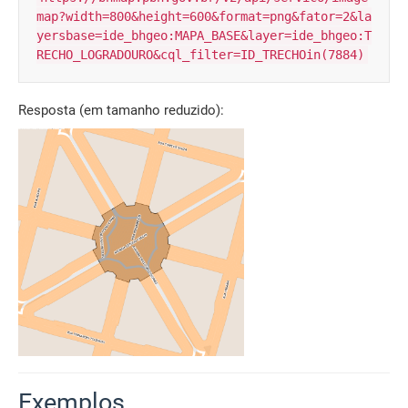
map?width=800&height=600&format=png&fator=2&la
yersbase=ide_bhgeo:MAPA_BASE&layer=ide_bhgeo:T
RECHO_LOGRADOURO&cql_filter=ID_TRECHOin(7884)
Resposta (em tamanho reduzido):
Exemplos